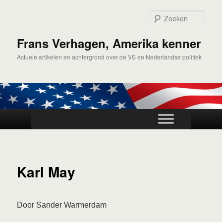
Spring
naar
Zoek
de
primaire
Frans Verhagen, Amerika kenner
inhoud
Actuele artikelen en achtergrond over de VS en Nederlandse politiek
Hoofdmenu
Karl May
Door Sander Warmerdam