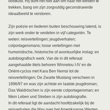
oostkust. Hij durft het niet aan om naar het westen te
trekken, bang om zijn zorgvuldig geconstrueerde
ideaalbeeld te verstoren.
Zijn poëzie en liederen buiten beschouwing latend, is
zijn werk onder te verdelen in vijf categoriën. Te
weten: reisvertellingen; jeugdverhalen;
colportageromans; losse vertellingen met
humoristische, historische of avontuurlijke inslag; en
autobiografisch werk. Van de in dit referaat
aangehaalde titels behoren Winnetou I-IV en de
Oriënt-cyclus met Kara Ben Nemsi tot de
reisvertellingen; De Zwarte Mustang verscheen in
1896/97 en was zijn achtste en laatste jeugdroman;
Das Waldröschen is zijn eerste colportageroman; en
Mein Leben und Streben is zijn autobiografie.
In dit referaat ligt de aandacht hoofdzakelijk bij de
reisverhalen die May over het Amerikaanse Westen