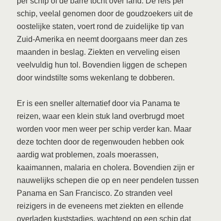
per schip of de barre tocht over land. De reis per
schip, veelal genomen door de goudzoekers uit de
oostelijke staten, voert rond de zuidelijke tip van
Zuid-Amerika en neemt doorgaans meer dan zes
maanden in beslag. Ziekten en verveling eisen
veelvuldig hun tol. Bovendien liggen de schepen
door windstilte soms wekenlang te dobberen.
Er is een sneller alternatief door via Panama te
reizen, waar een klein stuk land overbrugd moet
worden voor men weer per schip verder kan. Maar
deze tochten door de regenwouden hebben ook
aardig wat problemen, zoals moerassen,
kaaimannen, malaria en cholera. Bovendien zijn er
nauwelijks schepen die op en neer pendelen tussen
Panama en San Francisco. Zo stranden veel
reizigers in de eveneens met ziekten en ellende
overladen kuststadjes, wachtend op een schip dat