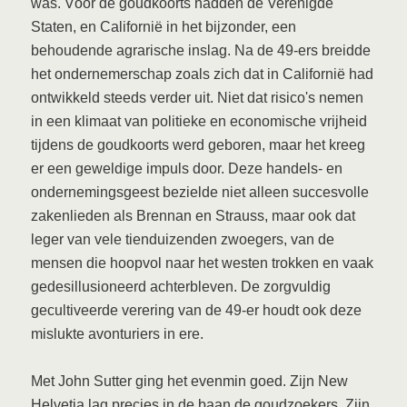
was. Vóór de goudkoorts hadden de Verenigde
Staten, en Californië in het bijzonder, een
behoudende agrarische inslag. Na de 49-ers breidde
het ondernemerschap zoals zich dat in Californië had
ontwikkeld steeds verder uit. Niet dat risico's nemen
in een klimaat van politieke en economische vrijheid
tijdens de goudkoorts werd geboren, maar het kreeg
er een geweldige impuls door. Deze handels- en
ondernemingsgeest bezielde niet alleen succesvolle
zakenlieden als Brennan en Strauss, maar ook dat
leger van vele tienduizenden zwoegers, van de
mensen die hoopvol naar het westen trokken en vaak
gedesillusioneerd achterbleven. De zorgvuldig
gecultiveerde verering van de 49-er houdt ook deze
mislukte avonturiers in ere.
Met John Sutter ging het evenmin goed. Zijn New
Helvetia lag precies in de baan de goudzoekers. Zijn