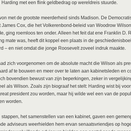
n Harding met een flink geldbedrag op wereldreis stuurde.
won met de grootste meerderheid sinds Madison. De Democrati
t James Cox, die het Volkerenbond-beleid van Woodrow Wilso
e, ging roemloos ten onder. Alleen het feit dat ene Franklin D. 
ing mate was, heeft dit koppel een plaats in de geschiedenisbo
d – en niet omdat die jonge Roosevelt zoveel indruk maakte.
ad zich voorgenomen om de absolute macht die Wilson als pre
ard af te bouwen en meer over te laten aan kabinetsleden en c
ich bovendien bewust van zijn beperkingen, zeker in vergelijki
eel als Wilson. Zoals zijn biograaf het stelt: Harding wist bij voo
great president zou worden, maar hij wilde wel een van de popul
ten worden.
 stappen, het samenstellen van een kabinet, gaven een gemen
nde adviseurs weerhielden hem ervan senaatsvriendjes op hog