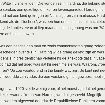
t Witte Huis te krijgen. Die vonden ze in Harding, die bekend st
 spreker, een gezellige drinker en levensgenieter. Harding hie
had net een kind gekregen bij Nan, al jaren zijn maîtresse. Har
ekend als de `Duchess’, was een humorloos mens dat machtelo
ng de kantjes ervan af liep maar ambitieus genoeg was om `Wa
ere ambten te duwen.
was een bescheiden man en zoals commentatoren graag zeiden:
escheiden over te zijn. Harding wilde graag geliefd zijn en was 
ijdens zijn presidentschap vertelde hij de anekdote dat zijn vad
gd had dat het goed was dat hij geen meisje was. Waarom, vro
rren? ‘Je zou voortdurend in the family way zijn. Je kunt niet ne
antwoordde zijn vader, die een verstandig man geweest moet zi
ne van 1920 stelde weinig voor, of het moest zijn dat het geru
telijk zwarte afkomst van Harding werd uitgespeeld. Mogelijk
en werden afgewend doordat de Republikeinse Partij een voor