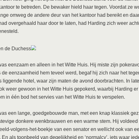
kantoor te betreden. De bewaker hield haar tegen. Voordat ze 
ange omweg de andere deur van het kantoor had bereikt en daa
ad overgehaald haar door te laten, had Harding zich weer achte
nesteld.
en de Duchess
as eenzaam en alleen in het Witte Huis. Hij miste zijn pokerav
 de eenzaamheid hem teveel werd, begaf hij zich naar het tege
s liggende hotel, waar zijn maten de avond doorbrachten. In late
ok weer gewoon in het Witte Huis gepokerd, waarbij Harding er 
m in één bod het servies van het Witte Huis te verspelen.
was een lange, goedgebouwde man, met een knap klassiek gezi
 stevige donkere wenkbrauwen en een warme stem. Hij voldeed
eeld-volgens-het-boekje van een senator en wellicht ook van e
. En als toonbeeld van degelijkheid en ‘normalcy’, iets waar ie