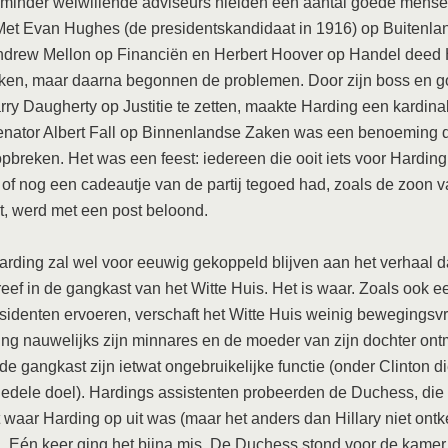
, minder welwillende adviseurs hielden een aantal goede mense
Met Evan Hughes (de presidentskandidaat in 1916) op Buitenla
ndrew Mellon op Financiën en Herbert Hoover op Handel deed 
ken, maar daarna begonnen de problemen. Door zijn boss en 
rry Daugherty op Justitie te zetten, maakte Harding een kardinal
enator Albert Fall op Binnenlandse Zaken was een benoeming 
pbreken. Het was een feest: iedereen die ooit iets voor Hardin
of nog een cadeautje van de partij tegoed had, zoals de zoon 
, werd met een post beloond.
rding zal wel voor eeuwig gekoppeld blijven aan het verhaal da
eef in de gangkast van het Witte Huis. Het is waar. Zoals ook e
esidenten ervoeren, verschaft het Witte Huis weinig bewegingsvr
ng nauwelijks zijn minnares en de moeder van zijn dochter ont
de gangkast zijn ietwat ongebruikelijke functie (onder Clinton 
t edele doel). Hardings assistenten probeerden de Duchess, die
 waar Harding op uit was (maar het anders dan Hillary niet ontk
. Eén keer ging het bijna mis. De Duchess stond voor de kamer