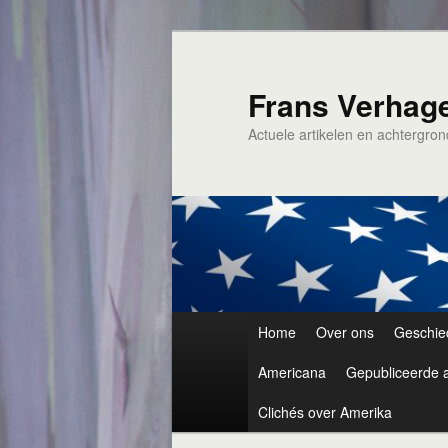
Spring
naar
de
Frans Verhag
primaire
Actuele artikelen en achtergro
inhoud
Hoofdmenu
Home
Over ons
Geschie
Americana
Gepubliceerde a
Clichés over Amerika