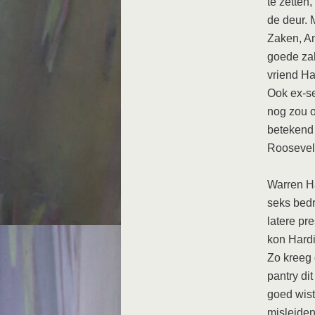
te zetten
de deur. 
Zaken, A
goede za
vriend Ha
Ook ex-s
nog zou o
betekend 
Roosevelt
Warren Ha
seks bedr
latere pr
kon Hardi
Zo kreeg 
pantry di
goed wist
misleiden