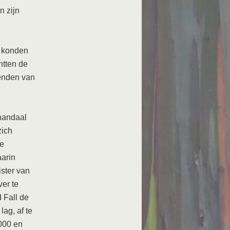
n zijn
, konden
htten de
ienden van
handaal
zich
te
arin
ister van
ver te
 Fall de
ag, af te
.000 en