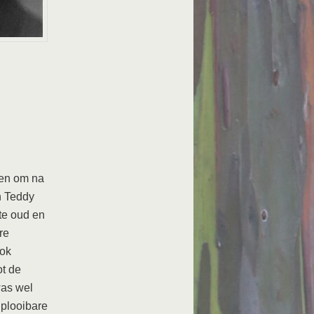
len om na
n Teddy
te oud en
re
ook
ot de
was wel
 plooibare