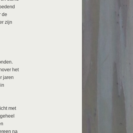
woedend
r de
r zijn
onden.
nover het
r jaren
in
cht met
 geheel
en
dereen na