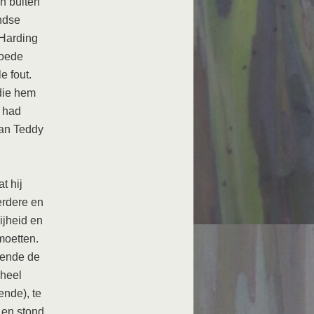
n buiten
ndse
Harding
goede
e fout.
die hem
g had
van Teddy
t hij
erdere en
ijheid en
moetten.
diende de
 heel
ende), te
 en stond