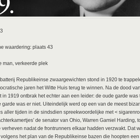
23
he waardering: plaats 43
e man, verkeerde plek
batterij Republikeinse zwaargewichten stond in 1920 te trappe
cratische jaren het Witte Huis terug te winnen. Na de dood va
 in 1919 ontbrak het echter aan een leider: de oude garde was 
 garde was er niet. Uiteindelijk werd op een van de meest bizar
s aller tijden in de sindsdien spreekwoordelijke met < sigarenr
chterkamertjes’ de senator van Ohio, Warren Gamiel Harding, t
 verheven nadat de frontrunners elkaar hadden verzwakt. Dat 
volgens het plan van de Republikeinse bazen die hoopten een