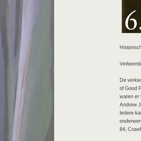
Historisc
Verkeerd
De verki
of Good F
waren er 
Andrew Ja
Iedere ka
onderwer
84, Crawf