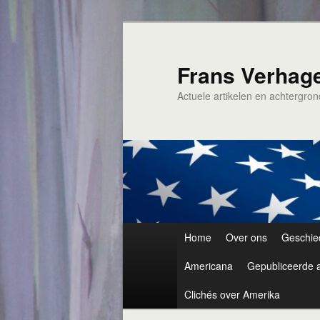
Spring
naar
de
Frans Verhag
primaire
Actuele artikelen en achtergro
inhoud
Hoofdmenu
Home
Over ons
Geschie
Americana
Gepubliceerde a
Clichés over Amerika