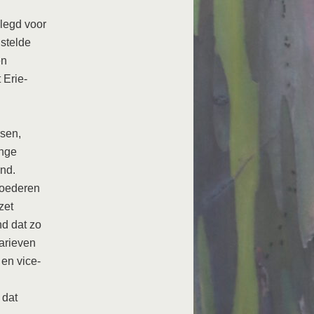
legd voor
 stelde
en
 Erie-
rsen,
onge
and.
goederen
zet
nd dat zo
tarieven
en vice-
 dat