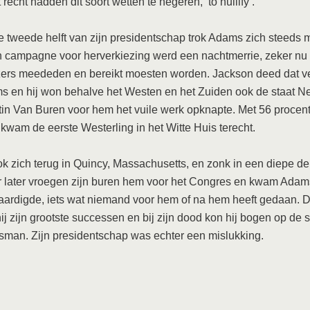
 recht hadden dit soort wetten te negeren, ‘to nullify’.
e tweede helft van zijn presidentschap trok Adams zich steeds 
jn campagne voor herverkiezing werd een nachtmerrie, zeker nu
ers meededen en bereikt moesten worden. Jackson deed dat ve
 en hij won behalve het Westen en het Zuiden ook de staat N
in Van Buren voor hem het vuile werk opknapte. Met 56 procen
wam de eerste Westerling in het Witte Huis terecht.
k zich terug in Quincy, Massachusetts, en zonk in een diepe de
 later vroegen zijn buren hem voor het Congres en kwam Adam
aardigde, iets wat niemand voor hem of na hem heeft gedaan. 
hij zijn grootste successen en bij zijn dood kon hij bogen op de 
tsman. Zijn presidentschap was echter een mislukking.