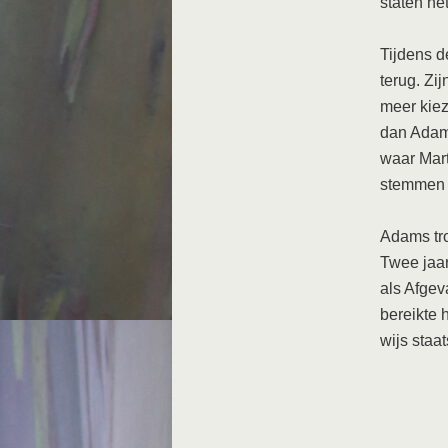
staten het
Tijdens d
terug. Zi
meer kiez
dan Adams
waar Mart
stemmen k
Adams tro
Twee jaar
als Afgev
bereikte 
wijs staa