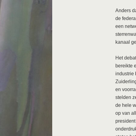
Anders d
de federa
een netwe
sterrenwa
kanaal ge
Het debat
bereikte 
industrie
Zuiderlin
en voorra
stelden z
de hele w
op van al
president
onderdruk