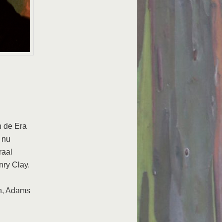
n de Era
 nu
raal
nry Clay.
n, Adams