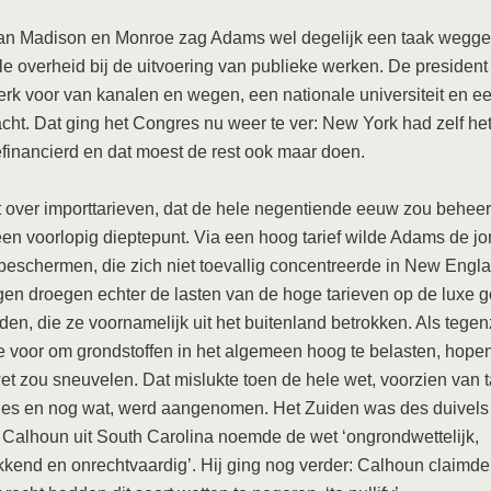
an Madison en Monroe zag Adams wel degelijk een taak wegge
le overheid bij de uitvoering van publieke werken. De president
rk voor van kanalen en wegen, een nationale universiteit en e
cht. Dat ging het Congres nu weer te ver: New York had zelf het
financierd en dat moest de rest ook maar doen.
 over importtarieven, dat de hele negentiende eeuw zou behee
een voorlopig dieptepunt. Via een hoog tarief wilde Adams de j
 beschermen, die zich niet toevallig concentreerde in New Engl
gen droegen echter de lasten van de hoge tarieven op de luxe 
den, die ze voornamelijk uit het buitenland betrokken. Als tegen
e voor om grondstoffen in het algemeen hoog te belasten, hope
et zou sneuvelen. Dat mislukte toen de hele wet, voorzien van 
les en nog wat, werd aangenomen. Het Zuiden was des duivels 
 Calhoun uit South Carolina noemde de wet ‘ongrondwettelijk,
kend en onrechtvaardig’. Hij ging nog verder: Calhoun claimde