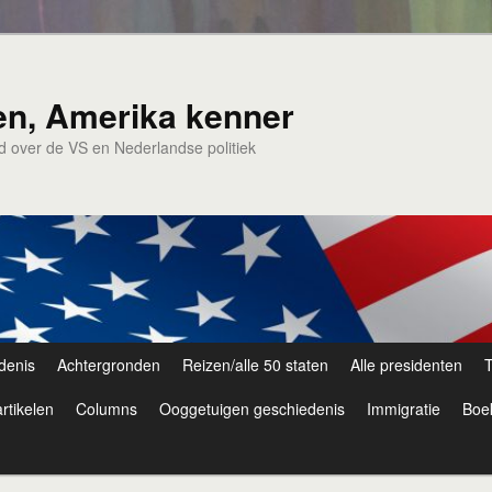
en, Amerika kenner
nd over de VS en Nederlandse politiek
denis
Achtergronden
Reizen/alle 50 staten
Alle presidenten
T
rtikelen
Columns
Ooggetuigen geschiedenis
Immigratie
Boe