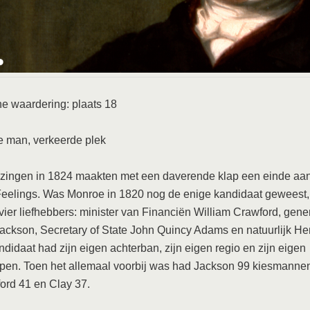
he waardering: plaats 18
e man, verkeerde plek
ezingen in 1824 maakten met een daverende klap een einde aa
eelings. Was Monroe in 1820 nog de enige kandidaat geweest,
vier liefhebbers: minister van Financiën William Crawford, gene
ckson, Secretary of State John Quincy Adams en natuurlijk He
ndidaat had zijn eigen achterban, zijn eigen regio en zijn eigen
pen. Toen het allemaal voorbij was had Jackson 99 kiesmanne
ord 41 en Clay 37.