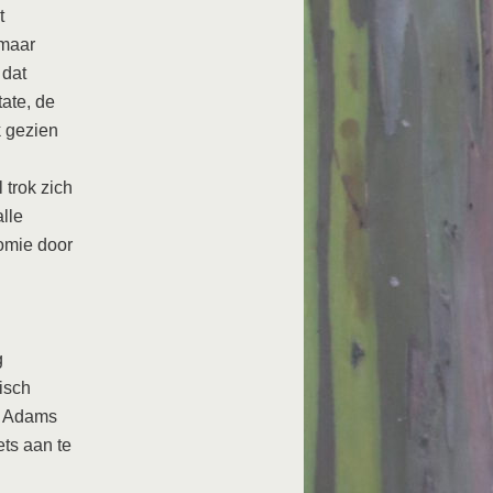
t
 maar
 dat
ate, de
k gezien
 trok zich
lle
omie door
g
isch
n. Adams
ets aan te