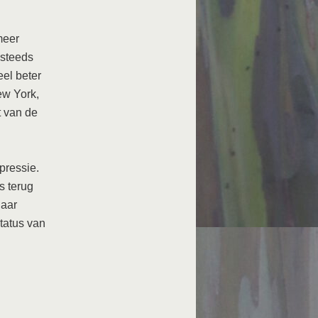
meer
 steeds
el beter
ew York,
t van de
pressie.
s terug
Daar
status van