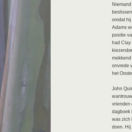
Niemand 
beslissen
omdat hij
Adams wer
positie v
had Clay 
kiezersbe
mokkend t
onvrede v
het Ooste
John Quin
wantrouwe
vrienden 
dagboek b
was zich 
doen. Hij