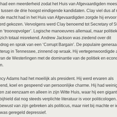
had een meerderheid zodat het Huis van Afgevaardigden moes
 tussen de drie hoogst eindigende kandidaten. Clay viel dus af
 de macht had in het Huis van Afgevaardigden zorgde hij ervoor
d gekozen. Vervolgens werd Clay benoemd tot Secretary of St
an ‘troonopvolger’. Logische manoeuvres allemaal, maar politie
zich totaal misrekend. Andrew Jackson was ziedend over dit
drog en sprak van een ‘Corrupt Bargain’. De populaire generaal
erug in Tennessee, zinnend op wraak. Hij vertegenwoordigde a
an de Westerlingen met de dominantie van de politiek en econ
n.
cy Adams had het moeilijk als president. Hij werd ervaren als
nd, koel en gespeend van persoonlijke charme. Hij had weini
en zat eenzaam en alleen in zijn Witte Huis, waar hij een gigant
ijhield dat nog steeds verplichte literatuur is voor politicologe
bewust van zijn gebreken als politicus, maar niet bij machte er i
 was geregeld depressief.