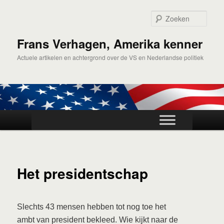
Spring
naar
Zoek
de
primaire
Frans Verhagen, Amerika kenner
inhoud
Actuele artikelen en achtergrond over de VS en Nederlandse politiek
Hoofdmenu
Het presidentschap
Slechts 43 mensen hebben tot nog toe het
ambt van president bekleed. Wie kijkt naar de