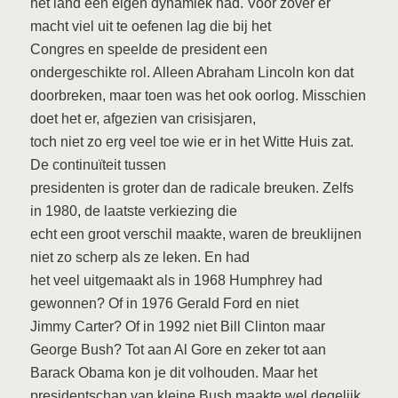
het land een eigen dynamiek had. Voor zover er
macht viel uit te oefenen lag die bij het
Congres en speelde de president een
ondergeschikte rol. Alleen Abraham Lincoln kon dat
doorbreken, maar toen was het ook oorlog. Misschien
doet het er, afgezien van crisisjaren,
toch niet zo erg veel toe wie er in het Witte Huis zat.
De continuïteit tussen
presidenten is groter dan de radicale breuken. Zelfs
in 1980, de laatste verkiezing die
echt een groot verschil maakte, waren de breuklijnen
niet zo scherp als ze leken. En had
het veel uitgemaakt als in 1968 Humphrey had
gewonnen? Of in 1976 Gerald Ford en niet
Jimmy Carter? Of in 1992 niet Bill Clinton maar
George Bush? Tot aan Al Gore en zeker tot aan
Barack Obama kon je dit volhouden. Maar het
presidentschap van kleine Bush maakte wel degelijk