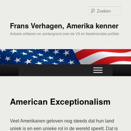
Spring
naar
Zoek
de
primaire
Frans Verhagen, Amerika kenner
inhoud
Actuele artikelen en achtergrond over de VS en Nederlandse politiek
Hoofdmenu
American Exceptionalism
Veel Amerikanen geloven nog steeds dat hun land
uniek is en een unieke rol in de wereld speelt. Dat is