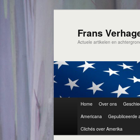
Spring
naar
de
Frans Verhag
primaire
Actuele artikelen en achtergro
inhoud
Hoofdmenu
Home
Over ons
Geschie
Americana
Gepubliceerde a
Clichés over Amerika