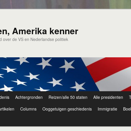
en, Amerika kenner
nd over de VS en Nederlandse politiek
denis
Achtergronden
Reizen/alle 50 staten
Alle presidenten
T
rtikelen
Columns
Ooggetuigen geschiedenis
Immigratie
Boe