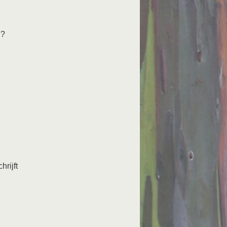
n?
rijft