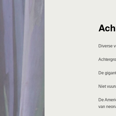
Ach
Diverse v
Achtergr
De gigant
Niet vuu
De Americ
van neona