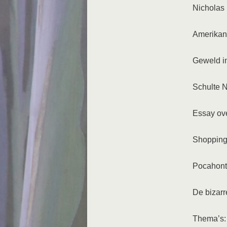
Nicholas
Amerikan
Geweld in
Schulte N
Essay ove
Shopping 
Pocahonta
De bizarre
Thema’s: