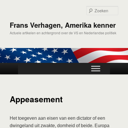
Spring
naar
Zoek
de
primaire
Frans Verhagen, Amerika kenner
inhoud
Actuele artikelen en achtergrond over de VS en Nederlandse politiek
Hoofdmenu
Appeasement
Het toegeven aan eisen van een dictator of een
dwingeland uit zwakte, domheid of beide. Europa